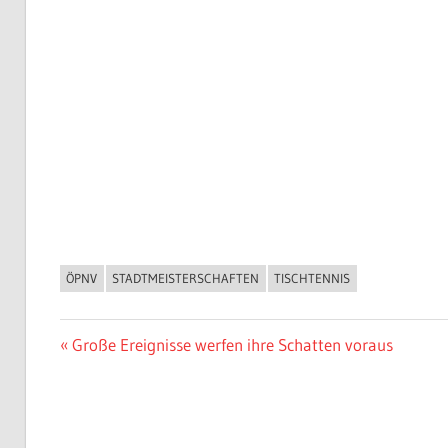
ÖPNV
STADTMEISTERSCHAFTEN
TISCHTENNIS
ALLGEMEIN
Beitragsnavigation
Vorheriger
Große Ereignisse werfen ihre Schatten voraus
Beitrag: