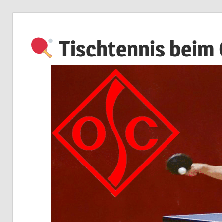
Zum
Inhalt
Tischtennis beim
springen