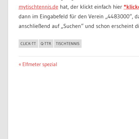
mytischtennis.de
hat, der klickt einfach hier
*klick
dann im Eingabefeld für den Verein „4483000“, da
anschließend auf „Suchen“ und schon erscheint die 
CLICK-TT
Q-TTR
TISCHTENNIS
ALLGEMEIN
Beitragsnavigation
Vorheriger
Elfmeter spezial
Beitrag: