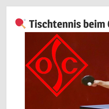
Zum
Inhalt
Tischtennis beim
springen