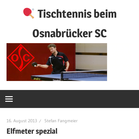
Zum
Tischtennis beim
Inhalt
springen
Osnabrücker SC
16. August 2013
Stefan Fangmeier
Elfmeter spezial