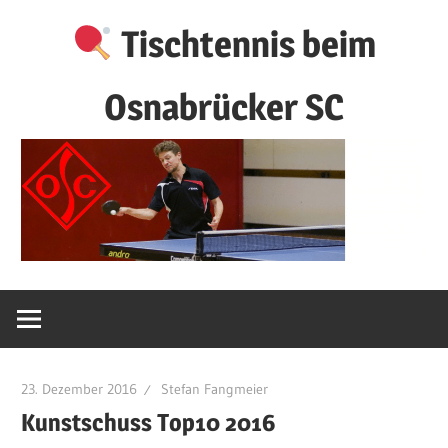
Zum
Tischtennis beim
Inhalt
springen
Osnabrücker SC
23. Dezember 2016
Stefan Fangmeier
Kunstschuss Top10 2016