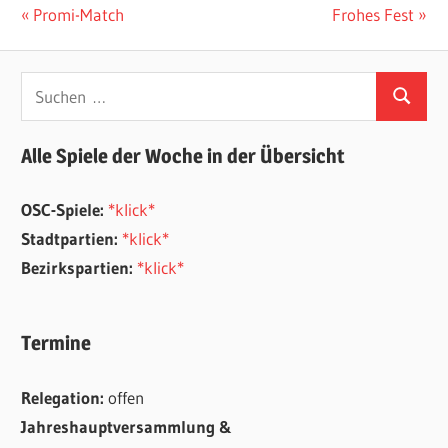
Beitragsnavigation
Vorheriger
Nächster
Promi-Match
Frohes Fest
Beitrag:
Beitrag:
Suchen
Suchen
nach:
Alle Spiele der Woche in der Übersicht
OSC-Spiele:
*klick*
Stadtpartien:
*klick*
Bezirkspartien:
*klick*
Termine
Relegation:
offen
Jahreshauptversammlung &