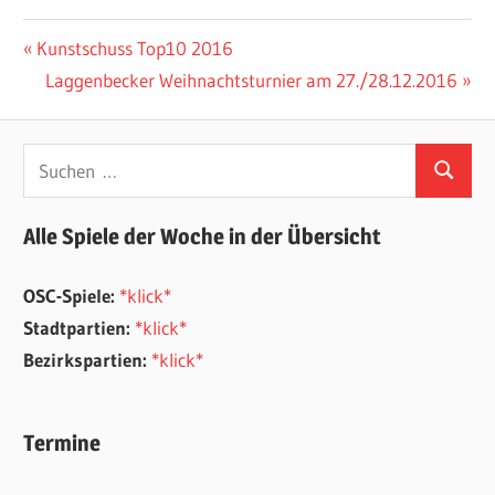
Beitragsnavigation
Vorheriger
Kunstschuss Top10 2016
Beitrag:
Nächster
Laggenbecker Weihnachtsturnier am 27./28.12.2016
Beitrag:
Suchen
Suchen
nach:
Alle Spiele der Woche in der Übersicht
OSC-Spiele:
*klick*
Stadtpartien:
*klick*
Bezirkspartien:
*klick*
Termine