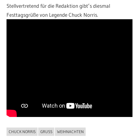
Stellvertretend für die Redaktion gibt’s diesmal
Festtagsgrüße von Legende Chuck Norris.
CHUCK NORRIS
GRUSS
WEIHNACHTEN
ALLGEMEIN