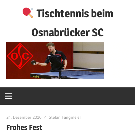
Zum
Tischtennis beim
Inhalt
springen
Osnabrücker SC
24. Dezember 2016
Stefan Fangmeier
Frohes Fest