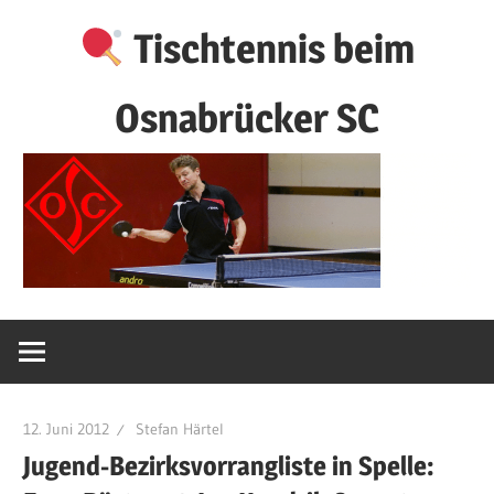
Zum
Tischtennis beim
Inhalt
springen
Osnabrücker SC
12. Juni 2012
Stefan Härtel
Jugend-Bezirksvorrangliste in Spelle: