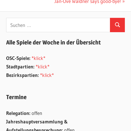
Beitrag:
Nächster
Jan-Ove Waldner says good-bye!
Beitrag:
Suchen
Suchen
nach:
Alle Spiele der Woche in der Übersicht
OSC-Spiele:
*klick*
Stadtpartien:
*klick*
Bezirkspartien:
*klick*
Termine
Relegation:
offen
Jahreshauptversammlung &
Aufstellungsbesprechung:
offen