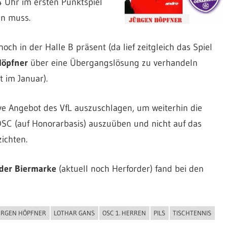
 Uhr im ersten Punktspiel
en muss.
ch in der Halle B präsent (da lief zeitgleich das Spiel
Höpfner
über eine Übergangslösung zu verhandeln
t im Januar).
ive Angebot des VfL auszuschlagen, um weiterhin die
OSC (auf Honorarbasis) auszuüben und nicht auf das
ichten.
der Biermarke
(aktuell noch Herforder) fand bei den
ÜRGEN HÖPFNER
LOTHAR GANS
OSC 1. HERREN
PILS
TISCHTENNIS