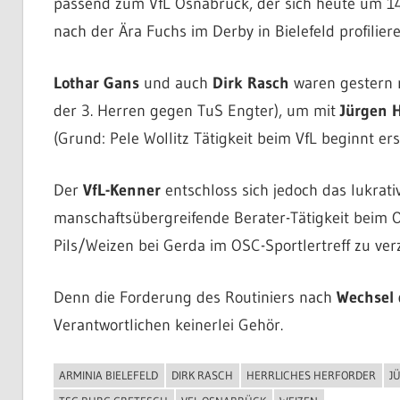
passend zum VfL Osnabrück, der sich heute um 14
nach der Ära Fuchs im Derby in Bielefeld profilier
Lothar Gans
und auch
Dirk Rasch
waren gestern no
der 3. Herren gegen TuS Engter), um mit
Jürgen 
(Grund: Pele Wollitz Tätigkeit beim VfL beginnt ers
Der
VfL-Kenner
entschloss sich jedoch das lukrat
manschaftsübergreifende Berater-Tätigkeit beim 
Pils/Weizen bei Gerda im OSC-Sportlertreff zu verz
Denn die Forderung des Routiniers nach
Wechsel 
Verantwortlichen keinerlei Gehör.
ARMINIA BIELEFELD
DIRK RASCH
HERRLICHES HERFORDER
J
ALLGEMEIN