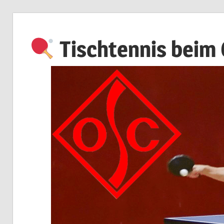
Zum
Inhalt
Tischtennis beim
springen