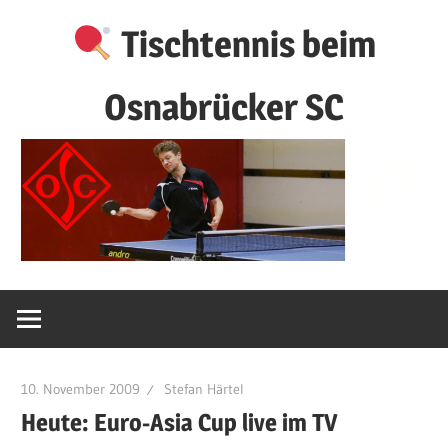
Zum
Tischtennis beim
Inhalt
springen
Osnabrücker SC
10. November 2009
Stefan Härtel
Heute: Euro-Asia Cup live im TV