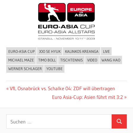
EURO-ASIA CUP
JOO SE HYUK
KALINKOS KREANGA
LIVE
ALLGEMEIN
MICHAEL MAZE
TIMO BOLL
TISCHTENNIS
VIDEO
WANG HAO
WERNER SCHLAGER
YOUTUBE
Beitragsnavigation
Vorheriger
VfL Osnabrück vs. Schalke 04: ZDF will übertragen
Beitrag:
Nächster
Euro Asia-Cup: Asien führt mit 3:2
Beitrag:
Suchen
Suchen
nach: