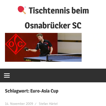
Zum
Tischtennis beim
Inhalt
springen
Osnabrücker SC
Schlagwort:
Euro-Asia Cup
14. November 2009
Stefan Härtel