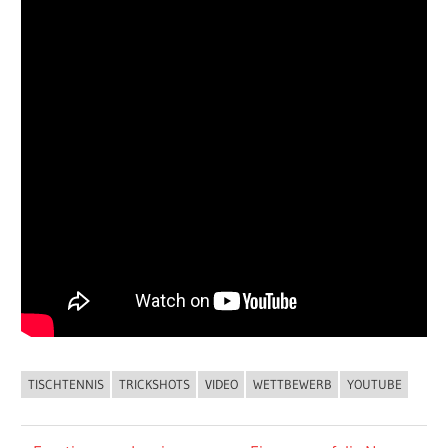
TISCHTENNIS
TRICKSHOTS
VIDEO
WETTBEWERB
YOUTUBE
ALLGEMEIN