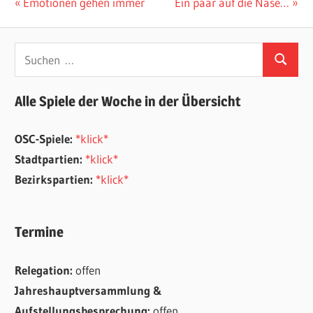
Beitragsnavigation
Vorheriger
Nächster
Emotionen gehen immer
Ein paar auf die Nase…
Beitrag:
Beitrag:
Suchen
Suchen
nach:
Alle Spiele der Woche in der Übersicht
OSC-Spiele:
*klick*
Stadtpartien:
*klick*
Bezirkspartien:
*klick*
Termine
Relegation:
offen
Jahreshauptversammlung &
Aufstellungsbesprechung:
offen