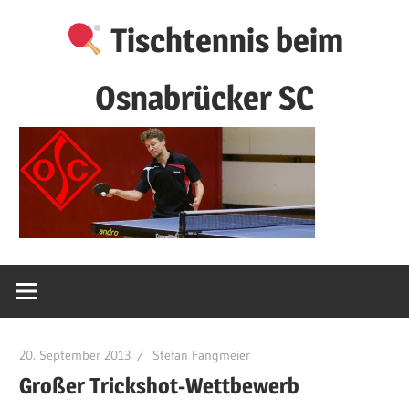
Zum
Tischtennis beim
Inhalt
springen
Osnabrücker SC
20. September 2013
Stefan Fangmeier
Großer Trickshot-Wettbewerb