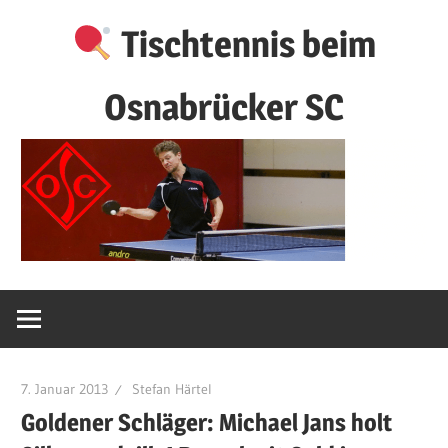
Zum
Tischtennis beim
Inhalt
springen
Osnabrücker SC
7. Januar 2013
Stefan Härtel
Goldener Schläger: Michael Jans holt