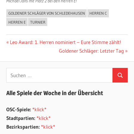
Michael Jans mit Platz 2 bei den Herren E!
GOLDENER SCHLÄGER VON SCHLEDEHAUSEN
HERREN C
ALLGEMEIN
HERREN E
TURNIER
Beitragsnavigation
Vorheriger
Leo Award: 1. Herren nominiert – Eure Stimme zählt!
Beitrag:
Nächster
Goldener Schläger: Letzter Tag
Beitrag:
Suchen
Suchen
nach:
Alle Spiele der Woche in der Übersicht
OSC-Spiele:
*klick*
Stadtpartien:
*klick*
Bezirkspartien:
*klick*