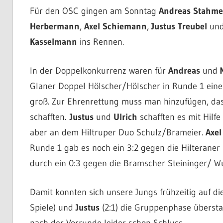
Für den OSC gingen am Sonntag
Andreas Stahme
Herbermann
,
Axel Schiemann
,
Justus Treubel
un
Kasselmann
ins Rennen.
In der Doppelkonkurrenz waren für
Andreas
und
Glaner Doppel Hölscher/Hölscher in Runde 1 ei
groß. Zur Ehrenrettung muss man hinzufügen, dass
schafften.
Justus
und
Ulrich
schafften es mit Hilfe
aber an dem Hiltruper Duo Schulz/Brameier.
Axel
Runde 1 gab es noch ein 3:2 gegen die Hilteraner
durch ein 0:3 gegen die Bramscher Steininger/ Wu
Damit konnten sich unsere Jungs frühzeitig auf d
Spiele) und
Justus
(2:1) die Gruppenphase übersta
nach der Vorrunde leider schon Schluss.