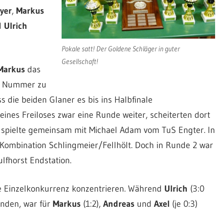
yer
,
Markus
d
Ulrich
Pokale satt! Der Goldene Schläger in guter
Gesellschaft!
Markus
das
ne Nummer zu
 die beiden Glaner es bis ins Halbfinale
 eines Freiloses zwar eine Runde weiter, scheiterten dort
spielte gemeinsam mit Michael Adam vom TuS Engter. In
 Kombination Schlingmeier/Fellhölt. Doch in Runde 2 war
lfhorst Endstation.
ie Einzelkonkurrenz konzentrieren. Während
Ulrich
(3:0
nden, war für
Markus
(1:2),
Andreas
und
Axel
(je 0:3)