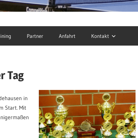
ining
Partner
Anfahrt
Kontakt
r Tag
dehausen in
 Start. Mit
einigermaßen