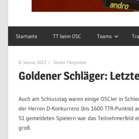
Startseite
TT beim OSC
Teams
Tra
8. Januar 2013
Stefan Fangmeier
Goldener Schläger: Letzte
Auch am Schlusstag waren einige OSCler in Schle
der Herren D-Konkurrenz (bis 1600 TTR-Punkte) am
51 gemeldeten Spielern war das Teilnehmerfeld 
groß.