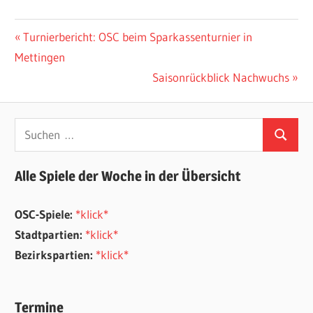
Beitragsnavigation
Vorheriger
Turnierbericht: OSC beim Sparkassenturnier in
Beitrag:
Mettingen
Nächster
Saisonrückblick Nachwuchs
Beitrag:
Suchen
Suchen
nach:
Alle Spiele der Woche in der Übersicht
OSC-Spiele:
*klick*
Stadtpartien:
*klick*
Bezirkspartien:
*klick*
Termine