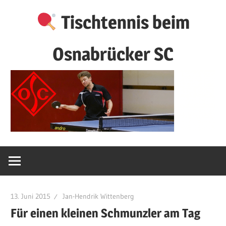
Zum
Tischtennis beim
Inhalt
springen
Osnabrücker SC
13. Juni 2015
Jan-Hendrik Wittenberg
Für einen kleinen Schmunzler am Tag