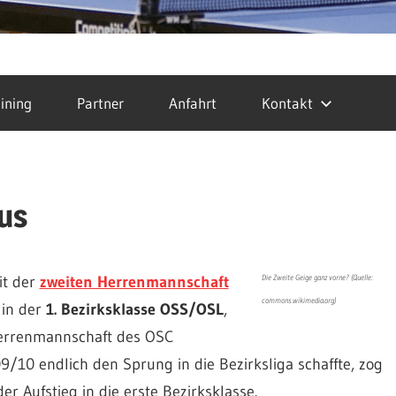
ining
Partner
Anfahrt
Kontakt
us
it der
zweiten Herrenmannschaft
Die Zweite Geige ganz vorne? (Quelle:
commons.wikimedia.org)
 in der
1. Bezirksklasse OSS/OSL
,
e Herrenmannschaft des OSC
/10 endlich den Sprung in die Bezirksliga schaffte, zog
er Aufstieg in die erste Bezirksklasse.