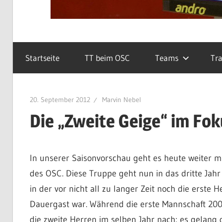
Startseite
TT beim OSC
Teams
Tra
20. September 2012
Marvin Nebel
Die „Zweite Geige“ im Fok
In unserer Saisonvorschau geht es heute weiter m
des OSC. Diese Truppe geht nun in das dritte Jahr
in der vor nicht all zu langer Zeit noch die erst
Dauergast war. Während die erste Mannschaft 2009
die zweite Herren im selben Jahr nach: es gelang d