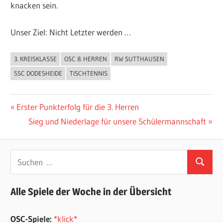
knacken sein.
Unser Ziel: Nicht Letzter werden …
3. KREISKLASSE
OSC 8. HERREN
RW SUTTHAUSEN
ALLGEMEIN
SSC DODESHEIDE
TISCHTENNIS
Beitragsnavigation
Vorheriger
Erster Punkterfolg für die 3. Herren
Beitrag:
Nächster
Sieg und Niederlage für unsere Schülermannschaft
Beitrag:
Suchen
Suchen
nach:
Alle Spiele der Woche in der Übersicht
OSC-Spiele:
*klick*