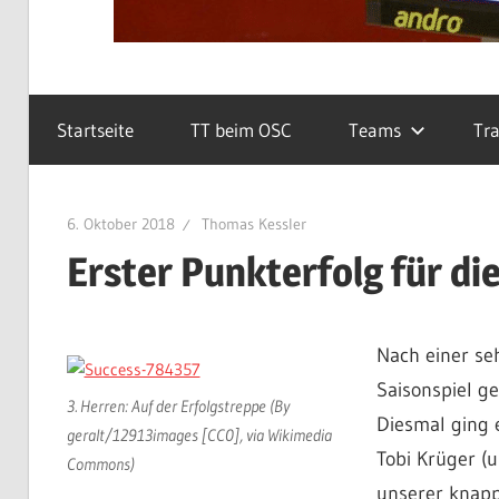
Startseite
TT beim OSC
Teams
Tra
6. Oktober 2018
Thomas Kessler
Erster Punkterfolg für di
Nach einer se
Saisonspiel ge
3. Herren: Auf der Erfolgstreppe (By
Diesmal ging 
geralt/12913images [CC0], via Wikimedia
Tobi Krüger (
Commons)
unserer knapp