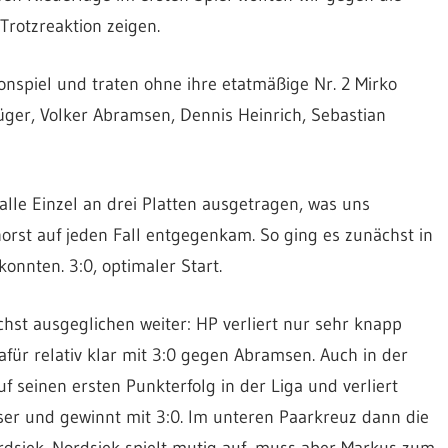
rotzreaktion zeigen.
sonspiel und traten ohne ihre etatmäßige Nr. 2 Mirko
üger, Volker Abramsen, Dennis Heinrich, Sebastian
alle Einzel an drei Platten ausgetragen, was uns
rst auf jeden Fall entgegenkam. So ging es zunächst in
onnten. 3:0, optimaler Start.
hst ausgeglichen weiter: HP verliert nur sehr knapp
für relativ klar mit 3:0 gegen Abramsen. Auch in der
f seinen ersten Punkterfolg in der Liga und verliert
sser und gewinnt mit 3:0. Im unteren Paarkreuz dann die
siek. Nordsiek spielt mutig auf, muss aber Markus zum