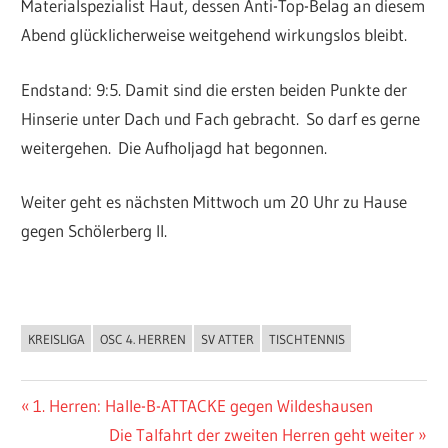
Materialspezialist Haut, dessen Anti-Top-Belag an diesem
Abend glücklicherweise weitgehend wirkungslos bleibt.
Endstand: 9:5. Damit sind die ersten beiden Punkte der
Hinserie unter Dach und Fach gebracht. So darf es gerne
weitergehen. Die Aufholjagd hat begonnen.
Weiter geht es nächsten Mittwoch um 20 Uhr zu Hause
gegen Schölerberg II.
KREISLIGA
OSC 4. HERREN
SV ATTER
TISCHTENNIS
ALLGEMEIN
Beitragsnavigation
Vorheriger
1. Herren: Halle-B-ATTACKE gegen Wildeshausen
Beitrag:
Nächster
Die Talfahrt der zweiten Herren geht weiter