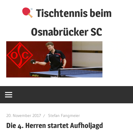
Zum
Tischtennis beim
Inhalt
springen
Osnabrücker SC
20. November 2017
Stefan Fangmeier
Die 4. Herren startet Aufholjagd