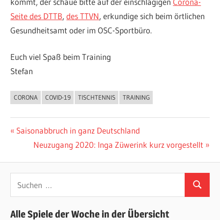
kommt, der schaue bitte auf der einschlägigen
Corona-
Seite des DTTB
,
des TTVN
, erkundige sich beim örtlichen
Gesundheitsamt oder im OSC-Sportbüro.
Euch viel Spaß beim Training
Stefan
CORONA
COVID-19
TISCHTENNIS
TRAINING
ALLGEMEIN
Beitragsnavigation
Vorheriger
Saisonabbruch in ganz Deutschland
Beitrag:
Nächster
Neuzugang 2020: Inga Züwerink kurz vorgestellt
Beitrag:
Suchen
Suchen
nach:
Alle Spiele der Woche in der Übersicht