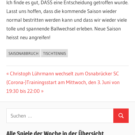
Ich finde es gut, DASS eine Entscheidung getroffen wurde.
Lasst uns hoffen, dass die kommende Saison wieder
normal bestritten werden kann und dass wir wieder viele
tolle und spannende Ballwechsel erleben. Neue Saison
heisst neu angreifen!
SAISONABBRUCH
TISCHTENNIS
ALLGEMEIN
Beitragsnavigation
Vorheriger
Christoph Lührmann wechselt zum Osnabrücker SC
Nächster
Beitrag:
(Corona-)Trainingsstart am Mittwoch, den 3. Juni von
Beitrag:
19:30 bis 22:00
Suchen
Suchen
nach:
Alle Spiele der Woche in der Übersicht