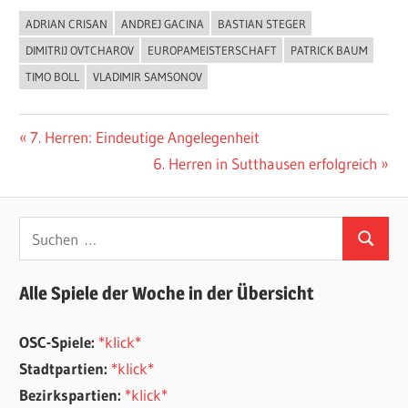
ADRIAN CRISAN
ANDREJ GACINA
BASTIAN STEGER
ALLGEMEIN
DIMITRIJ OVTCHAROV
EUROPAMEISTERSCHAFT
PATRICK BAUM
TIMO BOLL
VLADIMIR SAMSONOV
Beitragsnavigation
Vorheriger
7. Herren: Eindeutige Angelegenheit
Beitrag:
Nächster
6. Herren in Sutthausen erfolgreich
Beitrag:
Suchen
Suchen
nach:
Alle Spiele der Woche in der Übersicht
OSC-Spiele:
*klick*
Stadtpartien:
*klick*
Bezirkspartien:
*klick*