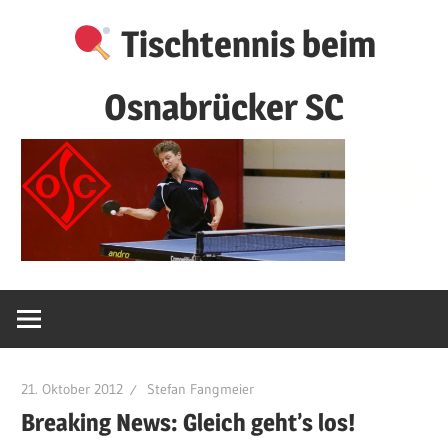
Zum
Tischtennis beim
Inhalt
springen
Osnabrücker SC
21. Oktober 2012
Stefan Fangmeier
Breaking News: Gleich geht’s los!