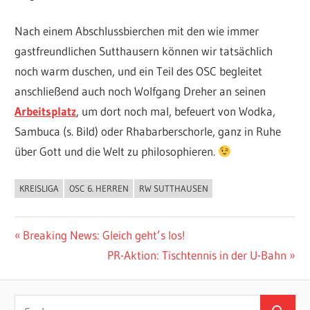
Nach einem Abschlussbierchen mit den wie immer
gastfreundlichen Sutthausern können wir tatsächlich
noch warm duschen, und ein Teil des OSC begleitet
anschließend auch noch Wolfgang Dreher an seinen
Arbeitsplatz
, um dort noch mal, befeuert von Wodka,
Sambuca (s. Bild) oder Rhabarberschorle, ganz in Ruhe
über Gott und die Welt zu philosophieren.
KREISLIGA
OSC 6. HERREN
RW SUTTHAUSEN
ALLGEMEIN
Beitragsnavigation
Vorheriger
Breaking News: Gleich geht’s los!
Beitrag:
Nächster
PR-Aktion: Tischtennis in der U-Bahn
Beitrag:
Suchen