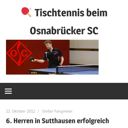
Zum
Tischtennis beim
Inhalt
springen
Osnabrücker SC
22. Oktober 2012
Stefan Fangmeier
6. Herren in Sutthausen erfolgreich