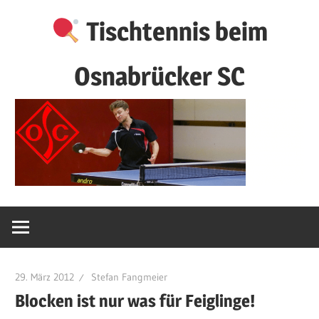
Zum
Tischtennis beim
Inhalt
springen
Osnabrücker SC
29. März 2012
Stefan Fangmeier
Blocken ist nur was für Feiglinge!