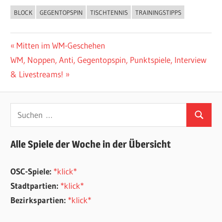
BLOCK
GEGENTOPSPIN
TISCHTENNIS
TRAININGSTIPPS
ALLGEMEIN
Beitragsnavigation
Vorheriger
Mitten im WM-Geschehen
Nächster
Beitrag:
WM, Noppen, Anti, Gegentopspin, Punktspiele, Interview
Beitrag:
& Livestreams!
Suchen
Suchen
nach:
Alle Spiele der Woche in der Übersicht
OSC-Spiele:
*klick*
Stadtpartien:
*klick*
Bezirkspartien:
*klick*