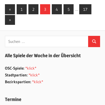
Seitennummerierung
Vorherige
«
1
2
3
4
5
…
17
Beiträge
der
Nächste
»
Beiträge
Beiträge
Suchen
Suchen
nach:
Alle Spiele der Woche in der Übersicht
OSC-Spiele:
*klick*
Stadtpartien:
*klick*
Bezirkspartien:
*klick*
Termine