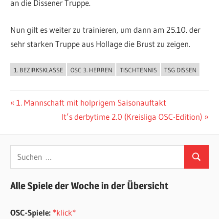
an die Dissener Truppe.
Nun gilt es weiter zu trainieren, um dann am 25.10. der
sehr starken Truppe aus Hollage die Brust zu zeigen.
1. BEZIRKSKLASSE
OSC 3. HERREN
TISCHTENNIS
TSG DISSEN
ALLGEMEIN
Beitragsnavigation
Vorheriger
1. Mannschaft mit holprigem Saisonauftakt
Beitrag:
Nächster
It’s derbytime 2.0 (Kreisliga OSC-Edition)
Beitrag:
Suchen
Suchen
nach:
Alle Spiele der Woche in der Übersicht
OSC-Spiele:
*klick*