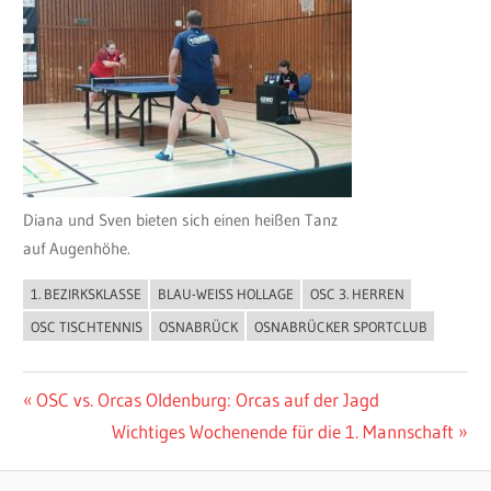
Diana und Sven bieten sich einen heißen Tanz
auf Augenhöhe.
1. BEZIRKSKLASSE
BLAU-WEISS HOLLAGE
OSC 3. HERREN
ALLGEMEIN
OSC TISCHTENNIS
OSNABRÜCK
OSNABRÜCKER SPORTCLUB
Beitragsnavigation
Vorheriger
OSC vs. Orcas Oldenburg: Orcas auf der Jagd
Beitrag:
Nächster
Wichtiges Wochenende für die 1. Mannschaft
Beitrag: