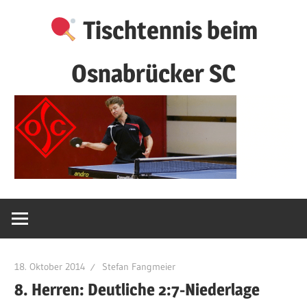
Zum
Tischtennis beim
Inhalt
springen
Osnabrücker SC
18. Oktober 2014
Stefan Fangmeier
8. Herren: Deutliche 2:7-Niederlage