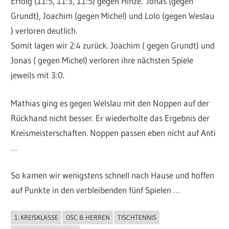
Erfolg (11:5, 11:3, 11:5) gegen Hinze. Jonas (gegen
Grundt), Joachim (gegen Michel) und Lolo (gegen Weslau
) verloren deutlich.
Somit lagen wir 2:4 zurück. Joachim ( gegen Grundt) und
Jonas ( gegen Michel) verloren ihre nächsten Spiele
jeweils mit 3:0.
Mathias ging es gegen Welslau mit den Noppen auf der
Rückhand nicht besser. Er wiederholte das Ergebnis der
Kreismeisterschaften. Noppen passen eben nicht auf Anti
…
So kamen wir wenigstens schnell nach Hause und hoffen
auf Punkte in den verbleibenden fünf Spielen …
1. KREISKLASSE
OSC 8. HERREN
TISCHTENNIS
ALLGEMEIN