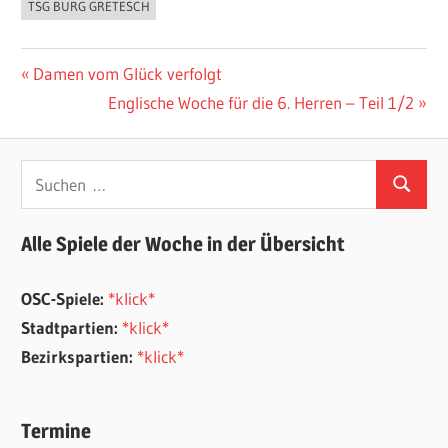
TSG BURG GRETESCH
Beitragsnavigation
Vorheriger
Damen vom Glück verfolgt
Beitrag:
Nächster
Englische Woche für die 6. Herren – Teil 1/2
Beitrag:
Suchen
Suchen
nach:
Alle Spiele der Woche in der Übersicht
OSC-Spiele:
*klick*
Stadtpartien:
*klick*
Bezirkspartien:
*klick*
Termine