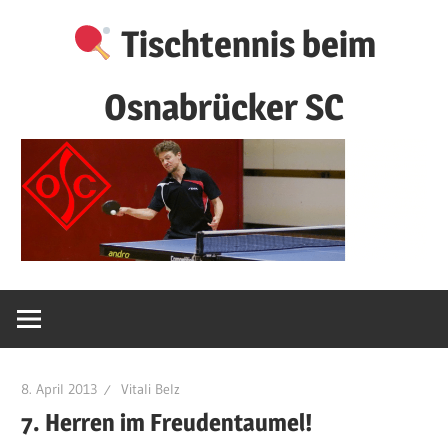
Zum
Tischtennis beim
Inhalt
springen
Osnabrücker SC
8. April 2013
Vitali Belz
7. Herren im Freudentaumel!