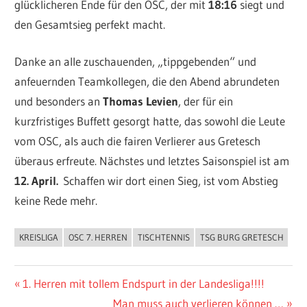
glücklicheren Ende für den OSC, der mit
18:16
siegt und
den Gesamtsieg perfekt macht.
Danke an alle zuschauenden, „tippgebenden“ und
anfeuernden Teamkollegen, die den Abend abrundeten
und besonders an
Thomas Levien
, der für ein
kurzfristiges Buffett gesorgt hatte, das sowohl die Leute
vom OSC, als auch die fairen Verlierer aus Gretesch
überaus erfreute. Nächstes und letztes Saisonspiel ist am
12. April.
Schaffen wir dort einen Sieg, ist vom Abstieg
keine Rede mehr.
KREISLIGA
OSC 7. HERREN
TISCHTENNIS
TSG BURG GRETESCH
ALLGEMEIN
Beitragsnavigation
Vorheriger
1. Herren mit tollem Endspurt in der Landesliga!!!!
Beitrag:
Nächster
Man muss auch verlieren können …