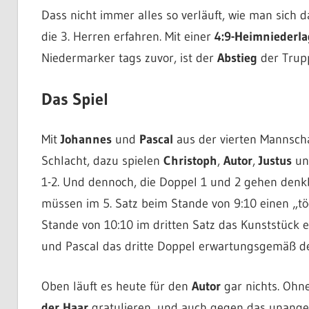
Dass nicht immer alles so verläuft, wie man sich
die 3. Herren erfahren. Mit einer
4:9-Heimniederla
Niedermarker tags zuvor, ist der
Abstieg
der Trup
Das Spiel
Mit
Johannes
und
Pascal
aus der vierten Mannscha
Schlacht, dazu spielen
Christoph
,
Autor
,
Justus
u
1-2. Und dennoch, die Doppel 1 und 2 gehen denk
müssen im 5. Satz beim Stande von 9:10 einen „t
Stande von 10:10 im dritten Satz das Kunststück
und Pascal das dritte Doppel erwartungsgemäß de
Oben läuft es heute für den
Autor
gar nichts. Ohn
der Haar
gratulieren, und auch gegen das unan