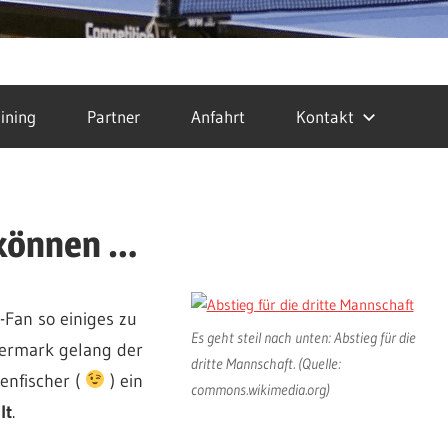
ining
Partner
Anfahrt
Kontakt
 können …
Fan so einiges zu
Es geht steil nach unten: Abstieg für die
dermark gelang der
dritte Mannschaft. (Quelle:
enfischer (
) ein
commons.wikimedia.org)
lt
.