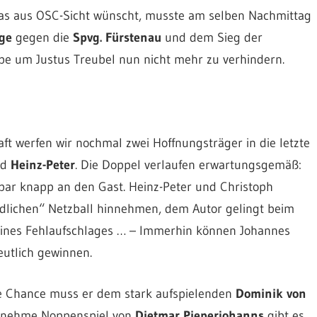
 das aus OSC-Sicht wünscht, musste am selben Nachmittag
ge
gegen die
Spvg. Fürstenau
und dem Sieg der
pe um Justus Treubel nun nicht mehr zu verhindern.
ft werfen wir nochmal zwei Hoffnungsträger in die letzte
nd
Heinz-Peter
. Die Doppel verlaufen erwartungsgemäß:
bar knapp an den Gast. Heinz-Peter und Christoph
ödlichen“ Netzball hinnehmen, dem Autor gelingt beim
 eines Fehlaufschlages … – Immerhin können Johannes
utlich gewinnen.
e Chance muss er dem stark aufspielenden
Dominik von
genehme Noppenspiel von
Dietmar Pieperjohanns
gibt es