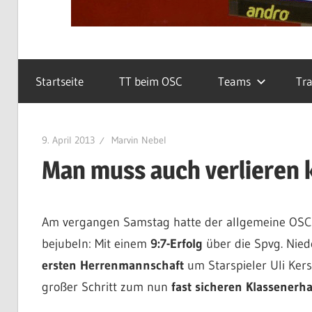
Startseite
TT beim OSC
Teams
Tra
9. April 2013
Marvin Nebel
Man muss auch verlieren
Am vergangen Samstag hatte der allgemeine OSC-
bejubeln: Mit einem
9:7-Erfolg
über die Spvg. Nie
ersten Herrenmannschaft
um Starspieler Uli Kers
großer Schritt zum nun
fast sicheren Klassenerha