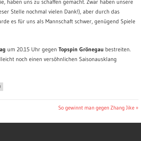
erie, haben uns zu schaffen gemacht. Zwar haben unsere
eser Stelle nochmal vielen Dank!), aber durch das
urde es für uns als Mannschaft schwer, genügend Spiele
tag
um 20.15 Uhr gegen
Topspin Grönegau
bestreiten.
lleicht noch einen versöhnlichen Saisonausklang
U
Nächster
So gewinnt man gegen Zhang Jike
Beitrag: