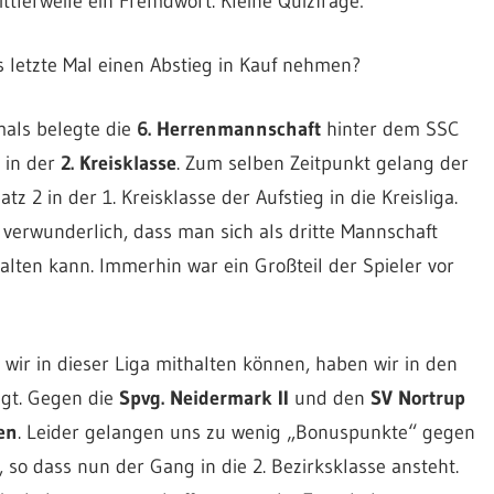
ittlerweile ein Fremdwort. Kleine Quizfrage:
letzte Mal einen Abstieg in Kauf nehmen?
mals belegte die
6. Herrenmannschaft
hinter dem SSC
in der
2. Kreisklasse
. Zum selben Zeitpunkt gelang der
 2 in der 1. Kreisklasse der Aufstieg in die Kreisliga.
t verwunderlich, dass man sich als dritte Mannschaft
halten kann. Immerhin war ein Großteil der Spieler vor
wir in dieser Liga mithalten können, haben wir in den
igt. Gegen die
Spvg. Neidermark II
und den
SV Nortrup
en
. Leider gelangen uns zu wenig „Bonuspunkte“ gegen
so dass nun der Gang in die 2. Bezirksklasse ansteht.