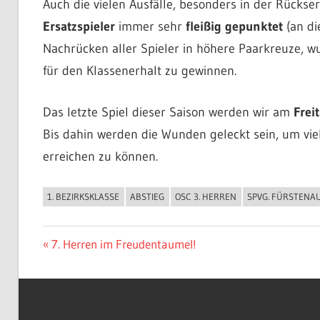
Auch die vielen Ausfälle, besonders in der Rücks
Ersatzspieler
immer sehr
fleißig gepunktet
(an di
Nachrücken aller Spieler in höhere Paarkreuze, w
für den Klassenerhalt zu gewinnen.
Das letzte Spiel dieser Saison werden wir am
Frei
Bis dahin werden die Wunden geleckt sein, um vie
erreichen zu können.
1. BEZIRKSKLASSE
ABSTIEG
OSC 3. HERREN
SPVG. FÜRSTENA
ALLGEMEIN
Beitragsnavigation
Vorheriger
7. Herren im Freudentaumel!
Beitrag: