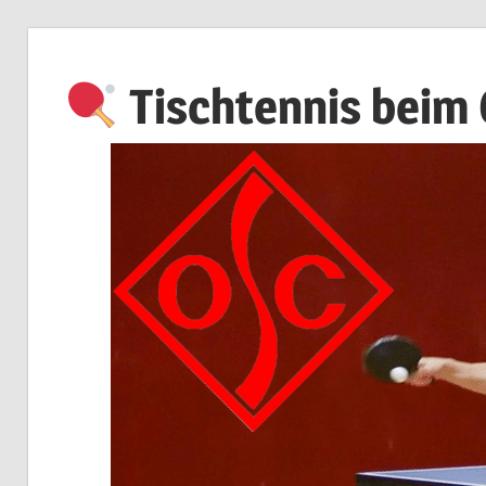
Zum
Inhalt
Tischtennis beim
springen