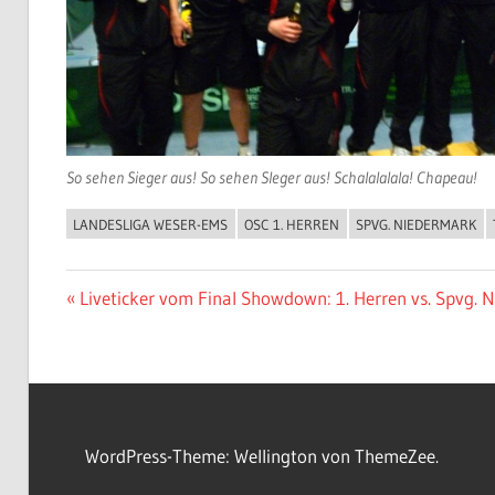
So sehen Sieger aus! So sehen SIeger aus! Schalalalala! Chapeau!
LANDESLIGA WESER-EMS
OSC 1. HERREN
SPVG. NIEDERMARK
ALLGEMEIN
Beitragsnavigation
Vorheriger
Liveticker vom Final Showdown: 1. Herren vs. Spvg. N
Beitrag:
WordPress-Theme: Wellington von ThemeZee.