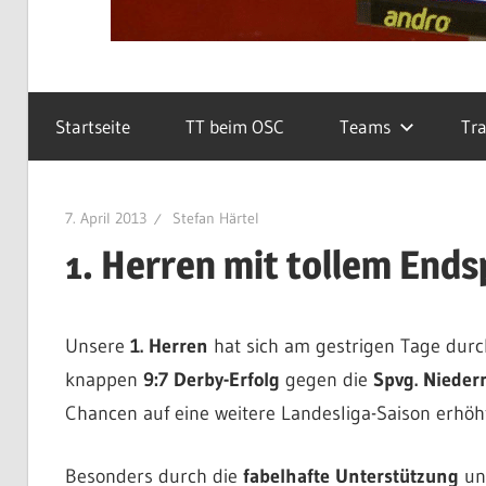
Startseite
TT beim OSC
Teams
Tra
7. April 2013
Stefan Härtel
1. Herren mit tollem Endsp
Unsere
1. Herren
hat sich am gestrigen Tage durc
knappen
9:7 Derby-Erfolg
gegen die
Spvg. Nieder
Chancen auf eine weitere Landesliga-Saison erhöht
Besonders durch die
fabelhafte Unterstützung
un