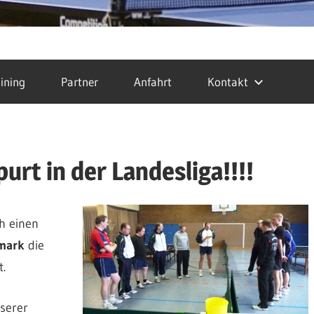
ining
Partner
Anfahrt
Kontakt
urt in der Landesliga!!!!
h einen
mark
die
.
serer