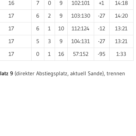
16
7
0
9
102:101
+1
14:18
17
6
2
9
103:130
-27
14:20
17
6
1
10
112:124
-12
13:21
17
5
3
9
104:131
-27
13:21
17
0
1
16
57:152
-95
1:33
latz 9
(direkter Abstiegsplatz, aktuell Sande), trennen