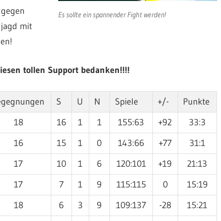
 gegen
Es sollte ein spannender Fight werden!
ljagd mit
en!
esen tollen Support bedanken!!!!
egegnungen
S
U
N
Spiele
+/-
Punkte
18
16
1
1
155:63
+92
33:3
16
15
1
0
143:66
+77
31:1
17
10
1
6
120:101
+19
21:13
17
7
1
9
115:115
0
15:19
18
6
3
9
109:137
-28
15:21