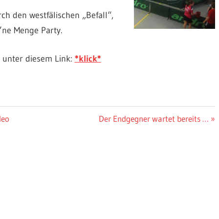
rch den westfälischen „Befall“,
 ’ne Menge Party.
r unter diesem Link:
*klick*
Nächster
deo
Der Endgegner wartet bereits …
Beitrag: