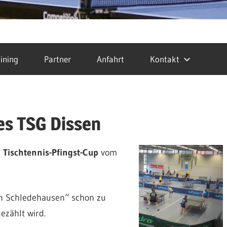
ining
Partner
Anfahrt
Kontakt
es TSG Dissen
r
Tischtennis-Pfingst-Cup
vom
on Schledehausen“ schon zu
zählt wird.