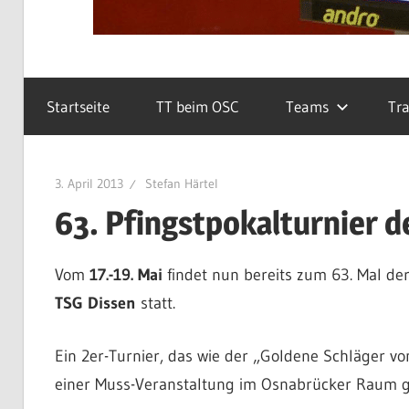
Startseite
TT beim OSC
Teams
Tra
3. April 2013
Stefan Härtel
63. Pfingstpokalturnier d
Vom
17.-19. Mai
findet nun bereits zum 63. Mal de
TSG Dissen
statt.
Ein 2er-Turnier, das wie der „Goldene Schläger v
einer Muss-Veranstaltung im Osnabrücker Raum ge