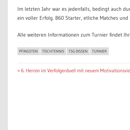
Im letzten Jahr war es jedenfalls, bedingt auch du
ein voller Erfolg. 860 Starter, etliche Matches und
Alle weiteren Informationen zum Turnier findet Ih
PFINGSTEN
TISCHTENNIS
TSG DISSEN
TURNIER
ALLGEMEIN
Beitragsnavigation
Vorheriger
6. Herren im Verfolgerduell mit neuem Motivationsvi
Beitrag: