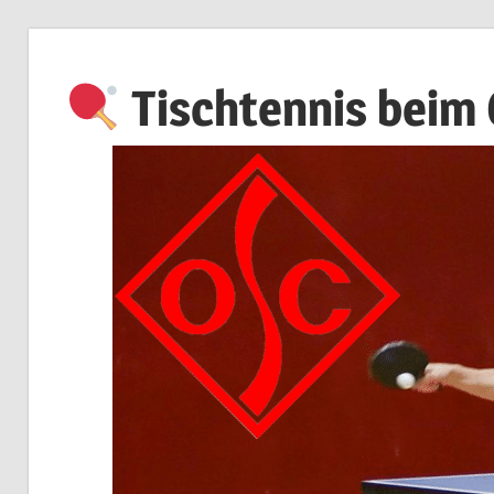
Zum
Inhalt
Tischtennis beim
springen