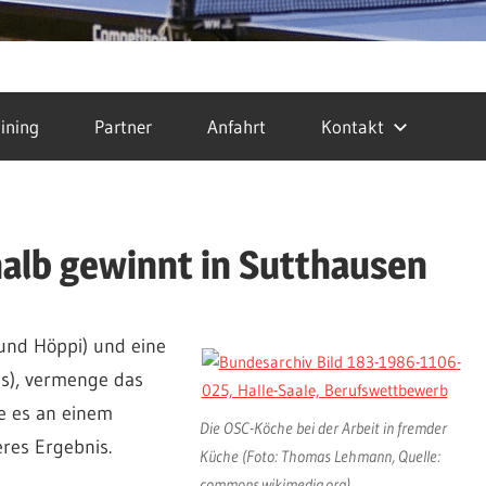
ining
Partner
Anfahrt
Kontakt
halb gewinnt in Sutthausen
und Höppi) und eine
us), vermenge das
e es an einem
Die OSC-Köche bei der Arbeit in fremder
res Ergebnis.
Küche (Foto: Thomas Lehmann, Quelle:
commons.wikimedia.org)