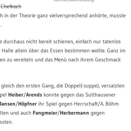
n
Chefkoch
h in der Theorie ganz vielversprechend anhörte, musste
.
 durchaus nicht bereit schienen, einfach nur tatenlos
e
Halle allein über das Essen bestimmen wollte. Ganz im
essen zu vereiteln und das Menü nach ihrem Geschmack
 gleich den ersten Gang, die Doppel(-suppe), versalzten
ppel
Heiber
/
Arends
konnte gegen das Sutthausener
Jansen
/
Höpfner
ihr Spiel gegen Herrschaft/A. Böhm
elten und auch
Fangmeier
/
Herbermann
gegen
ssten.