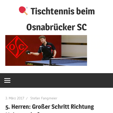
Zum
Tischtennis beim
Inhalt
springen
Osnabrücker SC
3. März 2017
Stefan Fangmeier
5. Herren: Großer Schritt Richtung