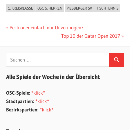
1. KREISKLASSE
OSC 5. HERREN
PIESBERGER SV
TISCHTENNIS
ALLGEMEIN
Beitragsnavigation
Vorheriger
Pech oder einfach nur Unvermögen?
Beitrag:
Nächster
Top 10 der Qatar Open 2017
Beitrag:
Suchen
Suchen
nach:
Alle Spiele der Woche in der Übersicht
OSC-Spiele:
*klick*
Stadtpartien:
*klick*
Bezirkspartien:
*klick*