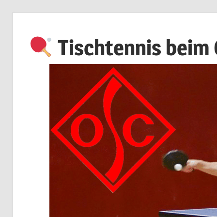
Zum
Inhalt
Tischtennis beim
springen