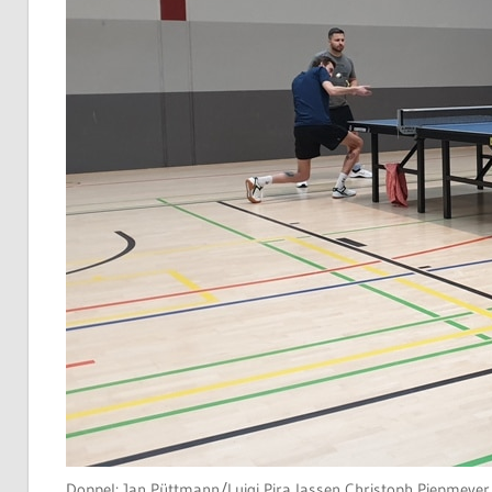
Doppel: Jan Püttmann/Luigi Pira lassen Christoph Piepmeye