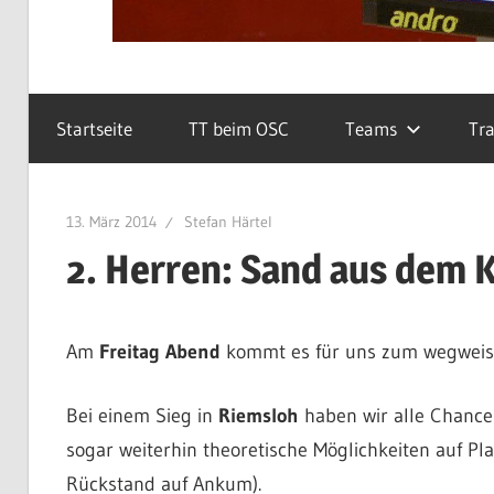
Startseite
TT beim OSC
Teams
Tra
13. März 2014
Stefan Härtel
2. Herren: Sand aus dem Ko
Am
Freitag Abend
kommt es für uns zum wegweisen
Bei einem Sieg in
Riemsloh
haben wir alle Chance
sogar weiterhin theoretische Möglichkeiten auf Pla
Rückstand auf Ankum).