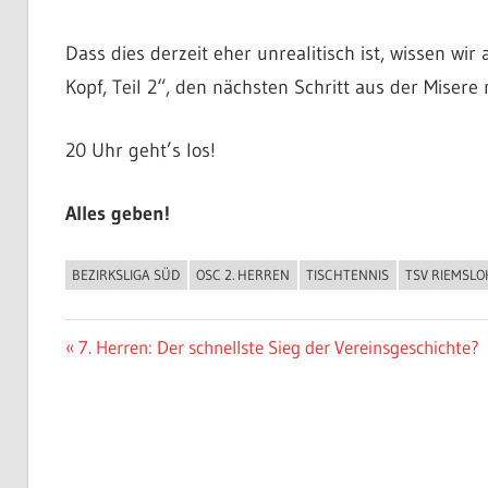
Dass dies derzeit eher unrealitisch ist, wissen w
Kopf, Teil 2“, den nächsten Schritt aus der Misere
20 Uhr geht’s los!
Alles geben!
BEZIRKSLIGA SÜD
OSC 2. HERREN
TISCHTENNIS
TSV RIEMSLO
ALLGEMEIN
Beitragsnavigation
Vorheriger
7. Herren: Der schnellste Sieg der Vereinsgeschichte?
Beitrag: