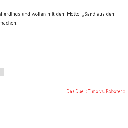
ir allerdings und wollen mit dem Motto: „Sand aus dem
 machen.
H
Nächster
Das Duell: Timo vs. Roboter
Beitrag: