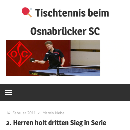
Zum
Tischtennis beim
Inhalt
springen
Osnabrücker SC
14. Februar 2011
Marvin Nebel
2. Herren holt dritten Sieg in Serie