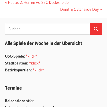
Beitragsnavigation
Vorheriger
Heute: 2. Herren vs. SSC Dodesheide
Beitrag:
Nächster
Dimitrij Ovtcharov Day
Beitrag:
Suchen
Suchen
nach:
Alle Spiele der Woche in der Übersicht
OSC-Spiele:
*klick*
Stadtpartien:
*klick*
Bezirkspartien:
*klick*
Termine
Relegation:
offen