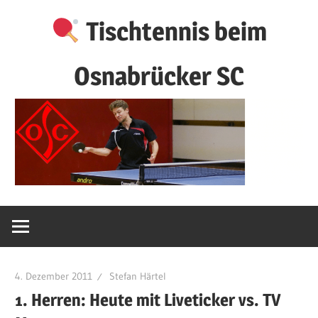
Zum
Tischtennis beim
Inhalt
springen
Osnabrücker SC
4. Dezember 2011
Stefan Härtel
1. Herren: Heute mit Liveticker vs. TV