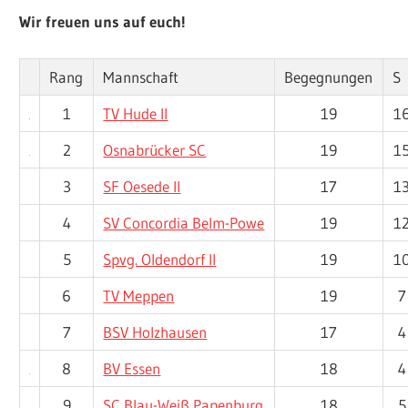
Wir freuen uns auf euch!
Rang
Mannschaft
Begegnungen
S
1
TV Hude II
19
1
2
Osnabrücker SC
19
1
3
SF Oesede II
17
1
4
SV Concordia Belm-Powe
19
1
5
Spvg. Oldendorf II
19
1
6
TV Meppen
19
7
7
BSV Holzhausen
17
4
8
BV Essen
18
4
9
SC Blau-Weiß Papenburg
18
5