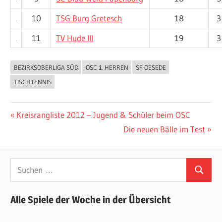
10
TSG Burg Gretesch
18
3
11
TV Hude III
19
3
BEZIRKSOBERLIGA SÜD
OSC 1. HERREN
SF OESEDE
ALLGEMEIN
TISCHTENNIS
Beitragsnavigation
Vorheriger
Kreisrangliste 2012 – Jugend & Schüler beim OSC
Beitrag:
Nächster
Die neuen Bälle im Test
Beitrag:
Suchen
Suchen
nach:
Alle Spiele der Woche in der Übersicht