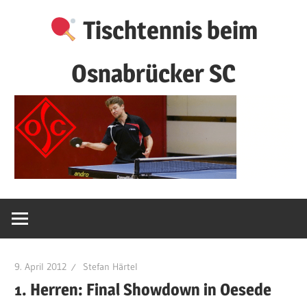
Zum
Tischtennis beim
Inhalt
springen
Osnabrücker SC
9. April 2012
Stefan Härtel
1. Herren: Final Showdown in Oesede