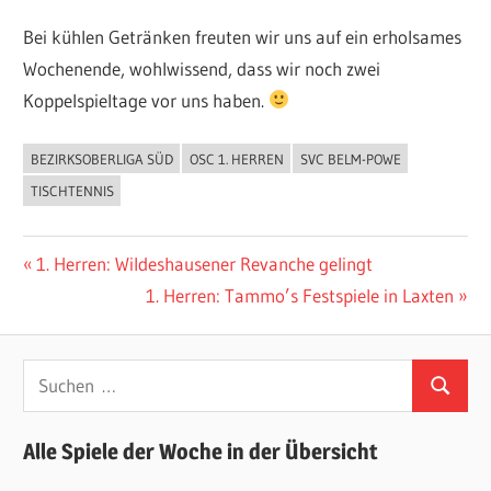
Bei kühlen Getränken freuten wir uns auf ein erholsames
Wochenende, wohlwissend, dass wir noch zwei
Koppelspieltage vor uns haben.
BEZIRKSOBERLIGA SÜD
OSC 1. HERREN
SVC BELM-POWE
ALLGEMEIN
TISCHTENNIS
Beitragsnavigation
Vorheriger
1. Herren: Wildeshausener Revanche gelingt
Beitrag:
Nächster
1. Herren: Tammo’s Festspiele in Laxten
Beitrag:
Suchen
Suchen
nach:
Alle Spiele der Woche in der Übersicht