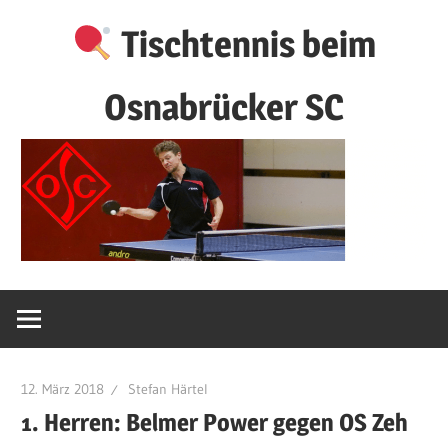
Zum
Tischtennis beim
Inhalt
springen
Osnabrücker SC
12. März 2018
Stefan Härtel
1. Herren: Belmer Power gegen OS Zeh