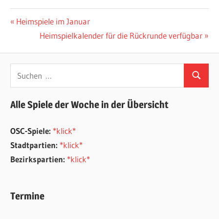
Beitragsnavigation
Vorheriger
Heimspiele im Januar
Beitrag:
Nächster
Heimspielkalender für die Rückrunde verfügbar
Beitrag:
Suchen
Suchen
nach:
Alle Spiele der Woche in der Übersicht
OSC-Spiele:
*klick*
Stadtpartien:
*klick*
Bezirkspartien:
*klick*
Termine