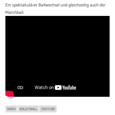
Ein spektakulärer Ballwechsel und gleichzeitig auch der
Matchball.
VIDEO
VOLLEYBALL
YOUTUBE
ALLGEMEIN