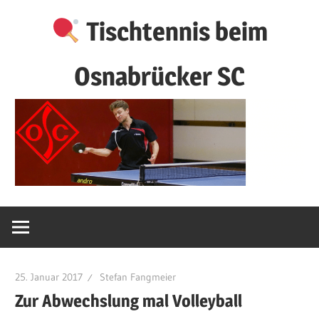
Zum
Tischtennis beim
Inhalt
springen
Osnabrücker SC
25. Januar 2017
Stefan Fangmeier
Zur Abwechslung mal Volleyball