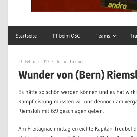
Startseite
TT beim OSC
Teams
Tra
21. Februar 2017
Justus Treubel
Wunder von (Bern) Riemsl
Es hätte so schön werden können und es hat wirklic
Kampfleistung mussten wir uns dennoch am ver
Riemsloh mit 6:9 geschlagen geben.
Am Freitagnachmittag erreichte Kapitän Treubel d