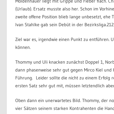
Moldenhauer liegt mit Grippe und Fieber flach. Ch
(Urlaub). Ersatz musste also her. Schon im Vorhin
zweite offene Position blieb lange unbesetzt, eh
Ivan Stahlke gab sein Debüt in der Bezirksliga.
212
Ziel war es, irgendwie einen Punkt zu entführen.
können.
Thommy und Uli knacken zunächst Doppel 1, Norbe
dann phasenweise sehr gut gegen Mirco Kiel und H
Führung. Leider sollte die nicht zu einem Erfolg
ersten Satz sehr gut mit, müssen letztendlich ab
Oben dann ein unerwartetes Bild. Thommy, der no
vier Sätzen seinem starken Kontrahenten die Hand