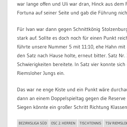
war lange offen und Uli war dran, Hinck aus dem 
Fortuna auf seiner Seite und gab die Führung nich
Für Ivan war dann gegen Schnittkönig Stolzenburg
stark auf. Sollte es doch noch für einen Punkt rei
führte unsere Nummer 5 mit 11:10, ehe Hahn mit 
den Satz nach Hause holte, erneut bitter. Satz Nr
Schwierigkeiten bereitete. In Satz vier konnte sic
Riemsloher Jungs ein.
Das war ne enge Kiste und ein Punkt wäre durch
dann an einem Doppelspieltag gegen die Reserve 
Siegen könnte ein großer Schritt Richtung Klasse
BEZIRKSLIGA SÜD
OSC 2. HERREN
TISCHTENNIS
TSV RIEMSLO
ALLGEMEIN