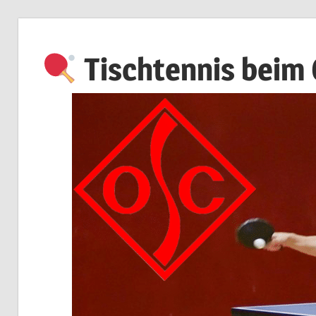
Zum
Inhalt
Tischtennis beim
springen