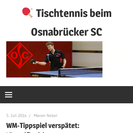
Zum
Tischtennis beim
Inhalt
springen
Osnabrücker SC
5. Juli 2014
Marvin Nebel
WM-Tippspiel verspätet: