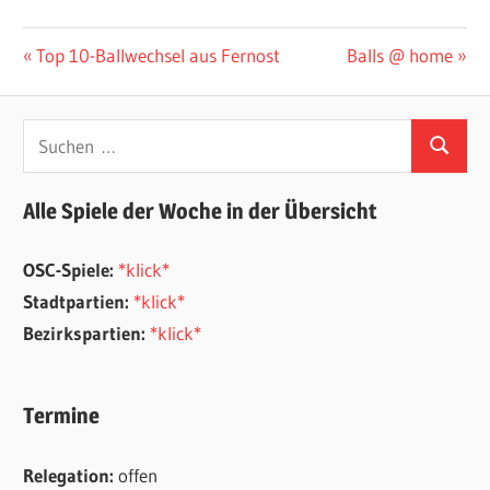
Beitragsnavigation
Vorheriger
Nächster
Top 10-Ballwechsel aus Fernost
Balls @ home
Beitrag:
Beitrag:
Suchen
Suchen
nach:
Alle Spiele der Woche in der Übersicht
OSC-Spiele:
*klick*
Stadtpartien:
*klick*
Bezirkspartien:
*klick*
Termine
Relegation:
offen