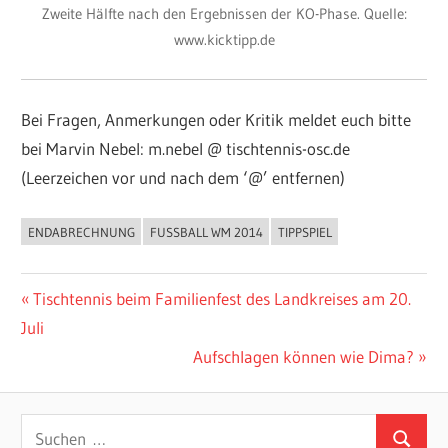
Zweite Hälfte nach den Ergebnissen der KO-Phase. Quelle:
www.kicktipp.de
Bei Fragen, Anmerkungen oder Kritik meldet euch bitte
bei Marvin Nebel: m.nebel @ tischtennis-osc.de
(Leerzeichen vor und nach dem ‘@’ entfernen)
ENDABRECHNUNG
FUSSBALL WM 2014
TIPPSPIEL
ALLGEMEIN
Beitragsnavigation
Vorheriger
Tischtennis beim Familienfest des Landkreises am 20.
Beitrag:
Juli
Nächster
Aufschlagen können wie Dima?
Beitrag:
Suchen