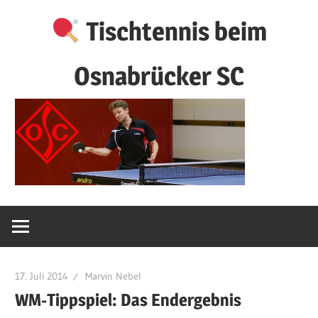
Zum
Tischtennis beim
Inhalt
springen
Osnabrücker SC
17. Juli 2014
Marvin Nebel
WM-Tippspiel: Das Endergebnis