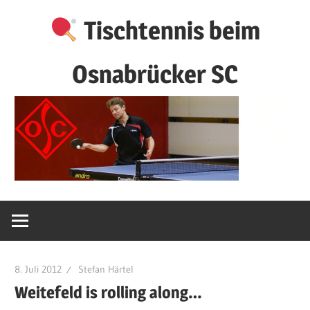
Zum
Tischtennis beim
Inhalt
springen
Osnabrücker SC
8. Juli 2012
Stefan Härtel
Weitefeld is rolling along…