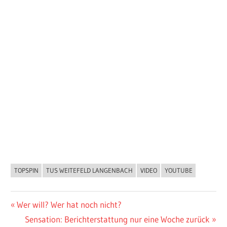
TOPSPIN
TUS WEITEFELD LANGENBACH
VIDEO
YOUTUBE
ALLGEMEIN
Beitragsnavigation
Vorheriger
Wer will? Wer hat noch nicht?
Beitrag:
Nächster
Sensation: Berichterstattung nur eine Woche zurück