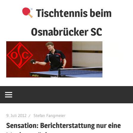
Zum
Tischtennis beim
Inhalt
springen
Osnabrücker SC
9. Juli 2012
Stefan Fangmeier
Sensation: Berichterstattung nur eine