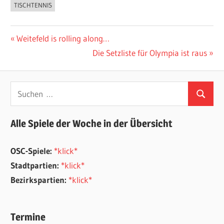
TISCHTENNIS
Beitragsnavigation
Vorheriger
Weitefeld is rolling along…
Beitrag:
Nächster
Die Setzliste für Olympia ist raus
Beitrag:
Suchen
Suchen
nach:
Alle Spiele der Woche in der Übersicht
OSC-Spiele:
*klick*
Stadtpartien:
*klick*
Bezirkspartien:
*klick*
Termine