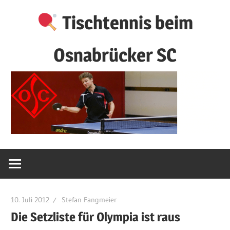
Zum
Tischtennis beim
Inhalt
springen
Osnabrücker SC
10. Juli 2012
Stefan Fangmeier
Die Setzliste für Olympia ist raus