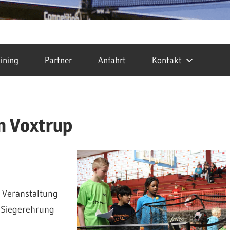
ining
Partner
Anfahrt
Kontakt
n Voxtrup
 Veranstaltung
r Siegerehrung