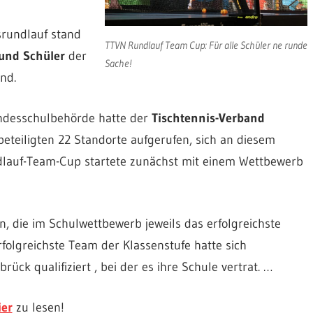
rundlauf stand
TTVN Rundlauf Team Cup: Für alle Schüler ne runde
und Schüler
der
Sache!
nd.
ndesschulbehörde hatte der
Tischtennis-Verband
eteiligten 22 Standorte aufgerufen, sich an diesem
dlauf-Team-Cup startete zunächst mit einem Wettbewerb
, die im Schulwettbewerb jeweils das erfolgreichste
folgreichste Team der Klassenstufe hatte sich
ück qualifiziert , bei der es ihre Schule vertrat. …
ier
zu lesen!