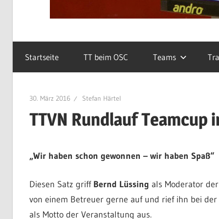
Startseite
TT beim OSC
Teams
Tra
30. März 2016
Stefan Härtel
TTVN Rundlauf Teamcup i
„Wir haben schon gewonnen – wir haben Spaß“
Diesen Satz griff
Bernd Lüssing
als Moderator der
von einem Betreuer gerne auf und rief ihn bei de
als Motto der Veranstaltung aus.