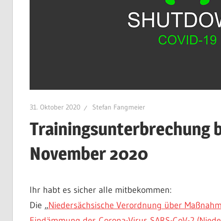
31. Oktober 2020
Stefan Fangmeier
Trainingsunterbrechung bi
November 2020
Ihr habt es sicher alle mitbekommen:
Die „
Niedersächsische Verordnung über Maßnahm
Eindämmung des Corona-Virus SARS-CoV-2 (Niede