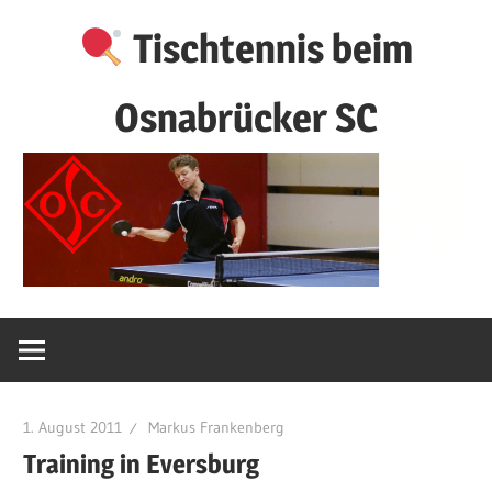
Zum
Tischtennis beim
Inhalt
springen
Osnabrücker SC
1. August 2011
Markus Frankenberg
Training in Eversburg