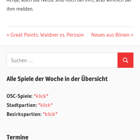
ihm melden.
ALLGEMEIN
Beitragsnavigation
Vorheriger
Nächster
Great Points: Waldner vs. Persson
Neues aus Bönen
Beitrag:
Beitrag:
Suchen
Suchen
nach:
Alle Spiele der Woche in der Übersicht
OSC-Spiele:
*klick*
Stadtpartien:
*klick*
Bezirkspartien:
*klick*
Termine