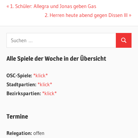
Beitragsnavigation
Vorheriger
1. Schüler: Allegra und Jonas geben Gas
Beitrag:
Nächster
2. Herren heute abend gegen Dissen III
Beitrag:
Suchen
Suchen
nach:
Alle Spiele der Woche in der Übersicht
OSC-Spiele:
*klick*
Stadtpartien:
*klick*
Bezirkspartien:
*klick*
Termine
Relegation:
offen