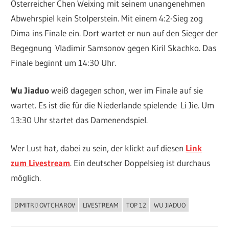
Österreicher Chen Weixing mit seinem unangenehmen
Abwehrspiel kein Stolperstein. Mit einem 4:2-Sieg zog
Dima ins Finale ein. Dort wartet er nun auf den Sieger der
Begegnung Vladimir Samsonov gegen Kiril Skachko. Das
Finale beginnt um 14:30 Uhr.
Wu Jiaduo
weiß dagegen schon, wer im Finale auf sie
wartet. Es ist die für die Niederlande spielende Li Jie. Um
13:30 Uhr startet das Damenendspiel.
Wer Lust hat, dabei zu sein, der klickt auf diesen
Link
zum Livestream
. Ein deutscher Doppelsieg ist durchaus
möglich.
DIMITRIJ OVTCHAROV
LIVESTREAM
TOP 12
WU JIADUO
ALLGEMEIN