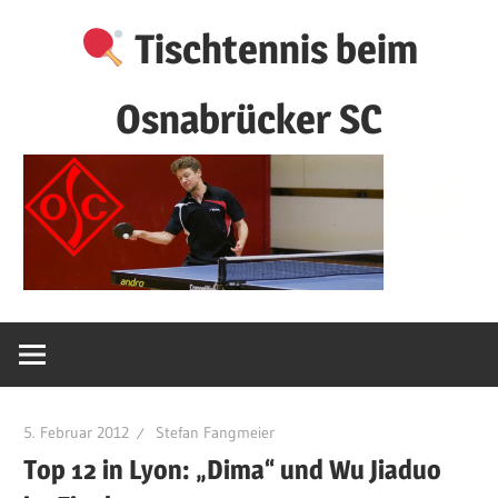
Zum
Tischtennis beim
Inhalt
springen
Osnabrücker SC
5. Februar 2012
Stefan Fangmeier
Top 12 in Lyon: „Dima“ und Wu Jiaduo