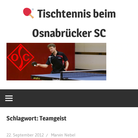
Zum
Tischtennis beim
Inhalt
springen
Osnabrücker SC
Schlagwort:
Teamgeist
22. September 2012
Marvin Nebel